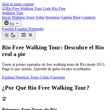
Skip to main content
Rio Free
Walking Tour
Inicio
Walking Tours
Sobre Nosotros
Galería
Blog
Contacto
ES
English
Español
Português
Rio Free Walking Tour: Descubre el Rio
real a pie
Únete al primer operador de free walking tours de Río desde 2013.
Paga lo que sientas. Aprende de guías locales acreditados.
Explora Nuestros Tours
Cómo Funciona
¿Por Qué Rio Free Walking Tour?
🏆
Primeros Free Tours de Río